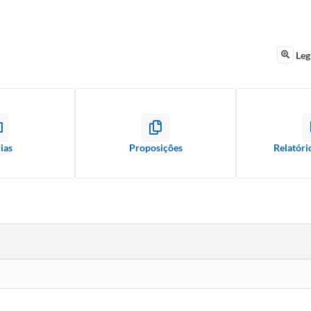
Leg
ias
Proposições
Relatóri