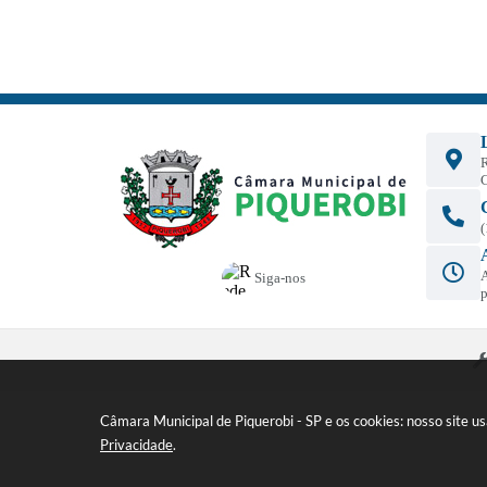
R
A
Siga-nos
p
Câmara Municipal de Piquerobi - SP e os cookies: nosso site 
Privacidade
.