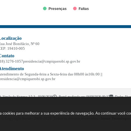
Presenças
Faltas
Localização
ua José Bonifácio, Nº 60
CEP: 19410-005
Contato
(18) 3276-1057
presidencia@cmpiquerobi.sp.gov.br
Atendimento
tendimento de Segunda-feira a Sexta-feira das 08h00 às16h:00 ||
residencia@cmpiquerobi.sp.gov.br
Versão do Sistema:
3.5.3 - 19/06/2026
Portal atualizado em:
06/08/2026 09:37
Dados Aber
usa cookies para melhorar a sua experiência de navegação. Ao continuar você 
© Copyright Instar - 2006-2026. Todos os direitos reservados -
Instar Tecnologia