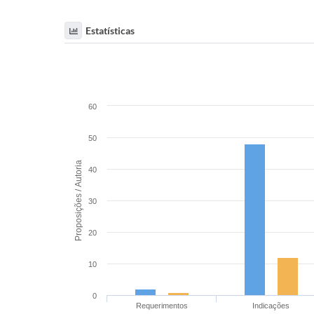
Estatísticas
60
50
Proposições / Autoria
40
30
20
10
0
Requerimentos
Indicações