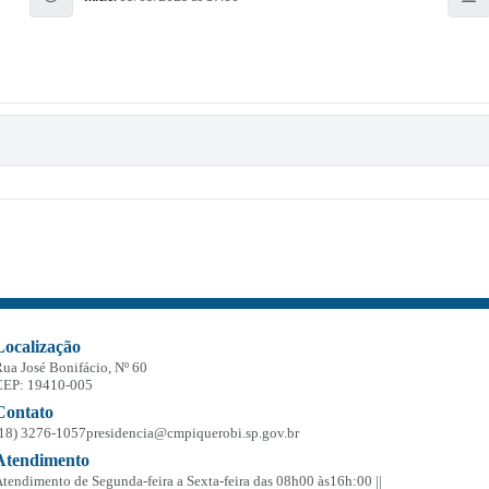
Localização
ua José Bonifácio, Nº 60
CEP: 19410-005
Contato
(18) 3276-1057
presidencia@cmpiquerobi.sp.gov.br
Atendimento
tendimento de Segunda-feira a Sexta-feira das 08h00 às16h:00 ||